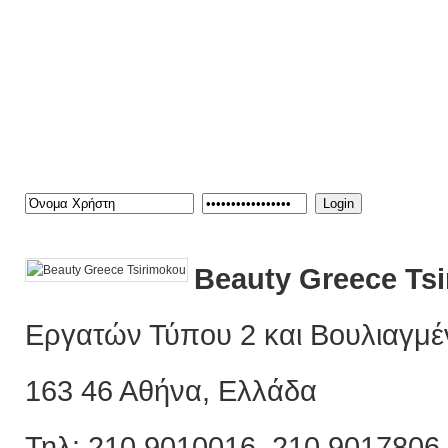
Καλώς ήρθατε στην πληρέσ
Για ενημερώσεις ή δελτία 
info@iexpo.gr
Login
Beauty Greece Ts
Εργατών Τύπου 2 και Βουλιαγμέ
163 46 Αθήνα, Ελλάδα
Τηλ: 210 9010016, 210 9017806