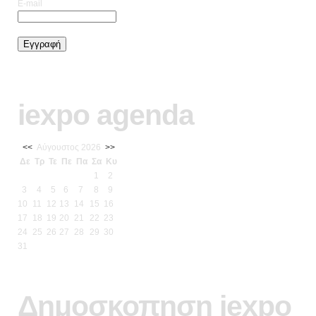
E-mail
iexpo agenda
<<
Αύγουστος 2026
>>
Δε
Τρ
Τε
Πε
Πα
Σα
Κυ
1
2
3
4
5
6
7
8
9
10
11
12
13
14
15
16
17
18
19
20
21
22
23
24
25
26
27
28
29
30
31
Δημοσκοπηση iexpo