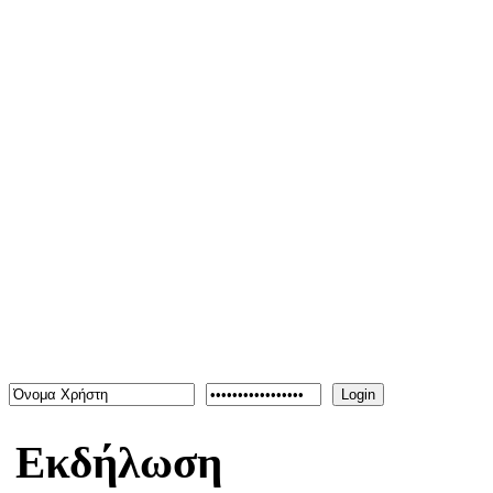
Καλώς ήρθατε στην πληρέστ
Για ενημερώσεις ή δελτία τ
info@iexpo.gr
Login
Εκδήλωση