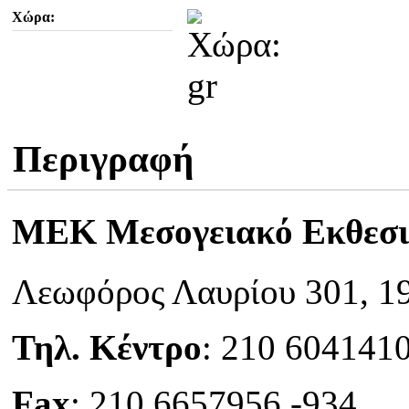
Χώρα:
Περιγραφή
MEK Μεσογειακό Εκθεσι
Λεωφόρος Λαυρίου 301, 19
Τηλ. Κέντρο
: 210 6041410
Fax
: 210 6657956 -934